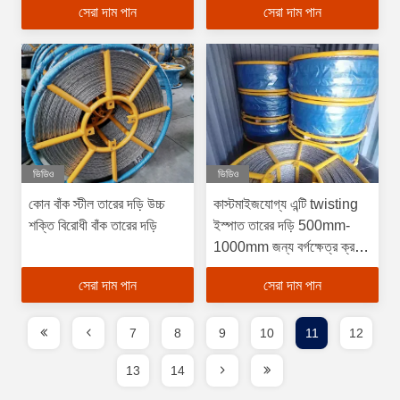
সেরা দাম পান
সেরা দাম পান
ভিডিও
ভিডিও
কোন বাঁক স্টীল তারের দড়ি উচ্চ
কাস্টমাইজযোগ্য এন্টি twisting
শক্তি বিরোধী বাঁক তারের দড়ি
ইস্পাত তারের দড়ি 500mm-
1000mm জন্য বর্গক্ষেত্র ক্রস
বিভাগ
সেরা দাম পান
সেরা দাম পান
7
8
9
10
11
12
13
14