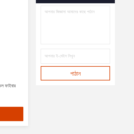
পাঠান
ইভেল ফাইবার