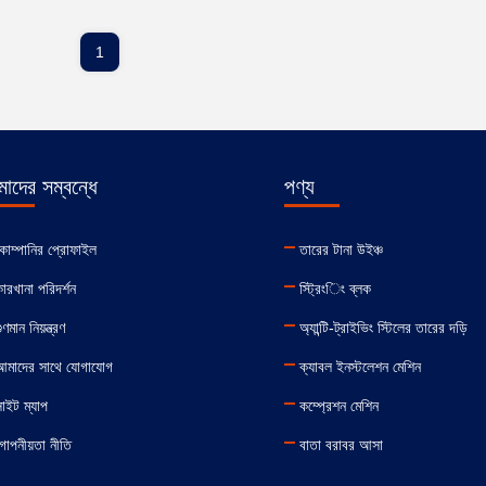
1
াদের সম্বন্ধে
পণ্য
োম্পানির প্রোফাইল
তারের টানা উইঞ্চ
ারখানা পরিদর্শন
স্ট্রিংিং ব্লক
ুণমান নিয়ন্ত্রণ
অ্যান্টি-ট্রাইভিং স্টিলের তারের দড়ি
আমাদের সাথে যোগাযোগ
ক্যাবল ইনস্টলেশন মেশিন
াইট ম্যাপ
কম্প্রেশন মেশিন
োপনীয়তা নীতি
বাতা বরাবর আসা