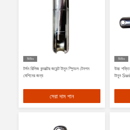
ভিডিও
ভিডিও
টর্সন রিলিজ কন্ডাক্টর জয়েন্ট টানুন স্পিন্ডল টেনশন
উচ্চ শক্তি
মেশিনের জন্য
টানুন Sw
সেরা দাম পান