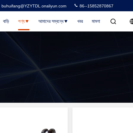
buhuifang@YZYTDL.onaliyun.com
86--15852870867
বাড়ি
পণ্য
আমাদের সম্বন্ধে
খবর
মামলা