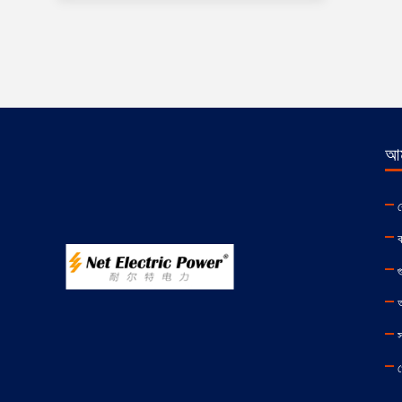
আম
ক
ক
গ
স
গ