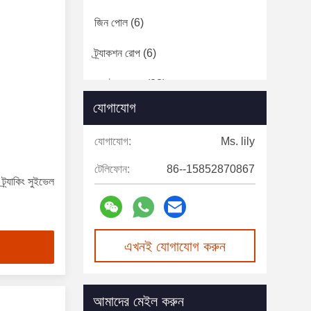
জিন পোল
(6)
ট্র্যাকশন রোপ
(6)
কন্ডাক্টর সরঞ্জাম
(23)
যোগাযোগ
উত্তাপযুক্ত মই
(9)
যোগাযোগ:
Ms. lily
টেলিফোন:
86--15852870867
ট্র্যাকিং সুইভেল
এখনই যোগাযোগ করুন
আমাদের মেইল করুন