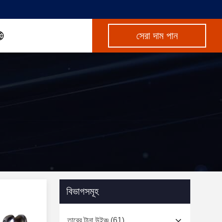
সেরা দাম পান
বিভাগসমূহ
তারের টানা উইঞ্চ
(61)