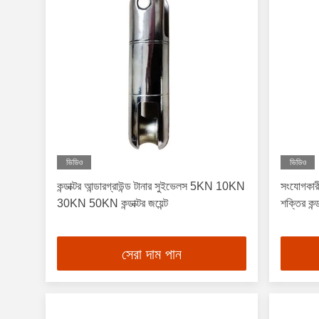
ভিডিও
ভিডিও
কন্ডাক্টর আন্ডারগ্রাউন্ড টানার সুইভেলস 5KN 10KN
সংযোগকারী
30KN 50KN কন্ডাক্টর জয়েন্ট
শক্তির কন্
সেরা দাম পান