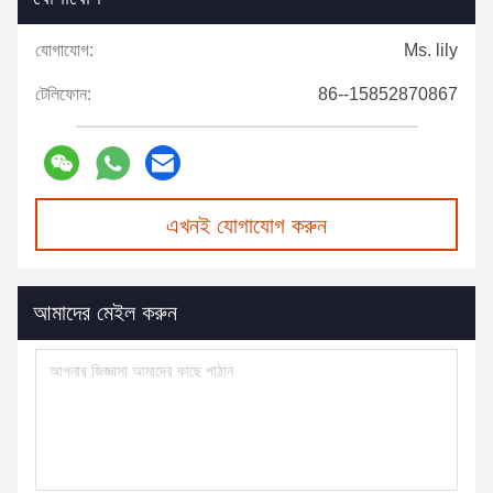
যোগাযোগ:
Ms. lily
টেলিফোন:
86--15852870867
এখনই যোগাযোগ করুন
আমাদের মেইল করুন