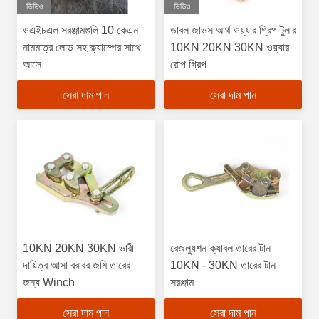
ভিডিও
ভিডিও
ওএইচএল সরঞ্জামগুলি 10 কেএন
ডাবল জাভস আর্থ ওয়্যার গ্রিপ টুলার
নামমাত্র লোড সহ ক্ল্যাম্পের সাথে
10KN 20KN 30KN ওয়্যার
আসে
রোপ গ্রিপ
সেরা দাম পান
সেরা দাম পান
10KN 20KN 30KN ভারী
রেজল্যুশন ক্যাবল তারের টান
দায়িত্ব আসা বরাবর জমি তারের
10KN - 30KN তারের টান
জন্য Winch
সরঞ্জাম
সেরা দাম পান
সেরা দাম পান