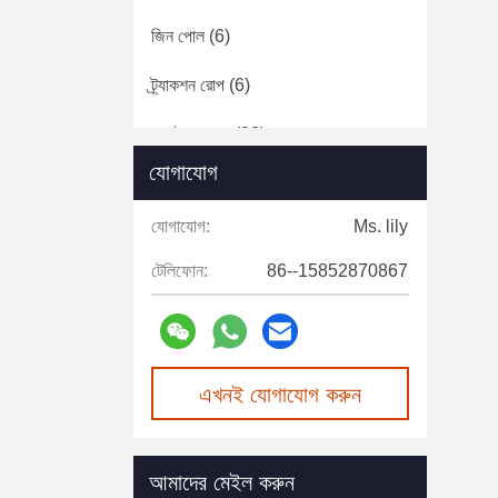
জিন পোল
(6)
ট্র্যাকশন রোপ
(6)
কন্ডাক্টর সরঞ্জাম
(23)
যোগাযোগ
উত্তাপযুক্ত মই
(9)
যোগাযোগ:
Ms. lily
টেলিফোন:
86--15852870867
এখনই যোগাযোগ করুন
আমাদের মেইল করুন