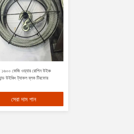
১৬০০ কেজি ওয়্যার রোপিন উইঞ্চ
ান্ড উইঞ্চিং ট্যাকল ব্লক টিরফোর
সেরা দাম পান