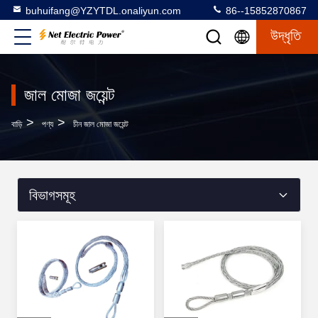
buhuifang@YZYTDL.onaliyun.com
86--15852870867
উদ্ধৃতি
জাল মোজা জয়েন্ট
>
>
বাড়ি
পণ্য
চীন জাল মোজা জয়েন্ট
বিভাগসমূহ