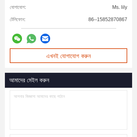
যোগাযোগ:
Ms. lily
টেলিফোন:
86--15852870867
এখনই যোগাযোগ করুন
আমাদের মেইল করুন