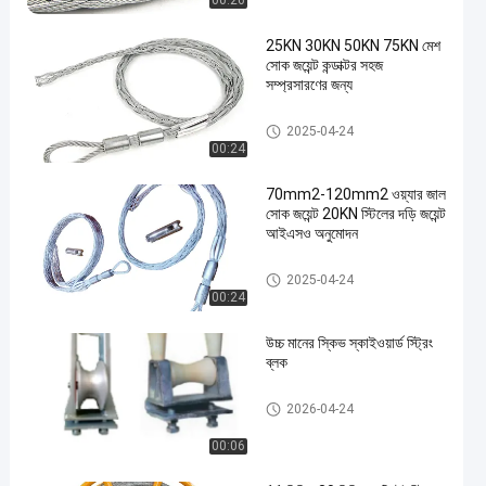
00:26
25KN 30KN 50KN 75KN মেশ
সোক জয়েন্ট কন্ডাক্টর সহজ
সম্প্রসারণের জন্য
Mesh Sock Joint
2025-04-24
00:24
en
70mm2-120mm2 ওয়্যার জাল
সোক জয়েন্ট 20KN স্টিলের দড়ি জয়েন্ট
আইএসও অনুমোদন
Mesh Sock Joint
2025-04-24
00:24
উচ্চ মানের স্কিভ স্কাইওয়ার্ড স্ট্রিং
ব্লক
Conductor Stringing Blocks
2026-04-24
00:06