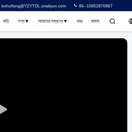
buhuifang@YZYTDL.onaliyun.com
86--15852870867
বাড়ি
পণ্য
আমাদের সম্বন্ধে
খবর
মামলা
Play
Video