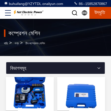
buhuifang@YZYTDL.onaliyun.com
86--15852870867
উদ্ধৃতি
কম্প্রেশন মেশিন
>
>
বাড়ি
পণ্য
চীন কম্প্রেশন মেশিন
বিভাগসমূহ