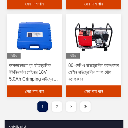
সেরা দাম পান
সেরা দাম পান
ভিডিও
ভিডিও
কাস্টমাইজযোগ্য হাইড্রোলিক
80 এমপিএ হাইড্রোলিক কম্প্রেসার
ইউনিভার্সাল পেইনার 18V
মেশিন হাইড্রোলিক পাম্প যৌথ
5.0Ah Crimping হাইড্রোলিক
কম্প্রেসার
টুল
সেরা দাম পান
সেরা দাম পান
1
2
যোগাযোগ