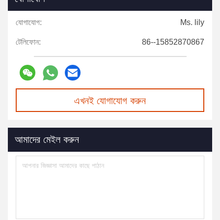
যোগাযোগ:
Ms. lily
টেলিফোন:
86--15852870867
এখনই যোগাযোগ করুন
আমাদের মেইল করুন