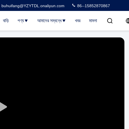
buhuifang@YZYTDL.onaliyun.com
86--15852870867
বাড়ি
পণ্য
আমাদের সম্বন্ধে
খবর
মামলা
Play
Video