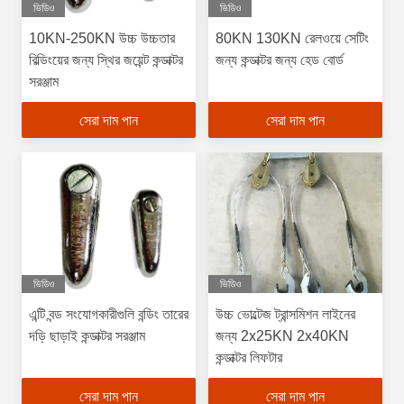
ভিডিও
ভিডিও
10KN-250KN উচ্চ উচ্চতার
80KN 130KN রেলওয়ে সেটিং
বিল্ডিংয়ের জন্য স্থির জয়েন্ট কন্ডাক্টর
জন্য কন্ডাক্টর জন্য হেড বোর্ড
সরঞ্জাম
সেরা দাম পান
সেরা দাম পান
ভিডিও
ভিডিও
এন্টি বন্ড সংযোগকারীগুলি বন্ডিং তারের
উচ্চ ভোল্টেজ ট্রান্সমিশন লাইনের
দড়ি ছাড়াই কন্ডাক্টর সরঞ্জাম
জন্য 2x25KN 2x40KN
কন্ডাক্টর লিফটার
সেরা দাম পান
সেরা দাম পান