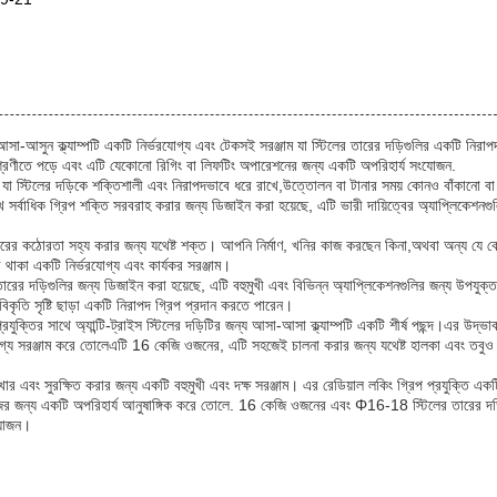
আসা-আসুন ক্ল্যাম্পটি একটি নির্ভরযোগ্য এবং টেকসই সরঞ্জাম যা স্টিলের তারের দড়িগুলির একটি নিরাপ
 শ্রেণীতে পড়ে এবং এটি যেকোনো রিগিং বা লিফটিং অপারেশনের জন্য একটি অপরিহার্য সংযোজন.
ক্তি যা স্টিলের দড়িকে শক্তিশালী এবং নিরাপদভাবে ধরে রাখে,উত্তোলন বা টানার সময় কোনও বাঁকানো বা 
খে সর্বাধিক গ্রিপ শক্তি সরবরাহ করার জন্য ডিজাইন করা হয়েছে, এটি ভারী দায়িত্বের অ্যাপ্লিকেশনগু
ারের কঠোরতা সহ্য করার জন্য যথেষ্ট শক্ত। আপনি নির্মাণ, খনির কাজ করছেন কিনা,অথবা অন্য যে কো
রে থাকা একটি নির্ভরযোগ্য এবং কার্যকর সরঞ্জাম।
র দড়িগুলির জন্য ডিজাইন করা হয়েছে, এটি বহুমুখী এবং বিভিন্ন অ্যাপ্লিকেশনগুলির জন্য উপযু
 বিকৃতি সৃষ্টি ছাড়া একটি নিরাপদ গ্রিপ প্রদান করতে পারেন।
ুক্তির সাথে অ্যান্টি-ট্রাইস স্টিলের দড়িটির জন্য আসা-আসা ক্ল্যাম্পটি একটি শীর্ষ পছন্দ।এর উদ্ভ
রযোগ্য সরঞ্জাম করে তোলেএটি 16 কেজি ওজনের, এটি সহজেই চালনা করার জন্য যথেষ্ট হালকা এবং তবু
 এবং সুরক্ষিত করার জন্য একটি বহুমুখী এবং দক্ষ সরঞ্জাম। এর রেডিয়াল লকিং গ্রিপ প্রযুক্তি একট
জের জন্য একটি অপরিহার্য আনুষাঙ্গিক করে তোলে. 16 কেজি ওজনের এবং Φ16-18 স্টিলের তারের দড়
ংযোজন।