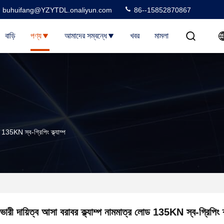
buhuifang@YZYTDL.onaliyun.com
86--15852870867
বাড়ি
পণ্য
আমাদের সম্বন্ধে
খবর
মামলা
ড 135KN স্ব-গ্রিপিং ক্ল্যাম্প
ভারী দায়িত্ব আসা বরাবর ক্ল্যাম্প নামমাত্র লোড 135KN স্ব-গ্রিপিং ক্ল