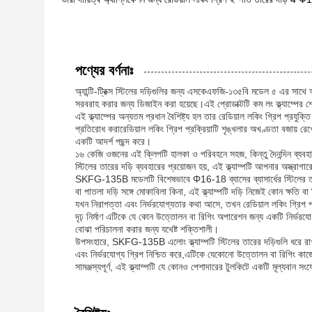
পণ্যের বর্ণনাঃ
অ্যান্টি-ট্রিক্স স্টিলের দড়িগুলির জন্য এসকেএফজি-১৩৫বি মডেল ৫ এর সাথে 
সরবরাহ করার জন্য ডিজাইন করা হয়েছে।এই প্রোডাক্টটি কম লং ক্ল্যাম্পের
এই ক্ল্যাম্পের অন্যতম প্রধান বৈশিষ্ট্য হল তার রেডিয়াল লকিং গ্রিপ প্রযু
প্রতিরোধ করারেডিয়াল লকিং গ্রিপ প্রক্রিয়াটি শৃঙ্খলার অখণ্ডতা বজায় রে
একটি আদর্শ পছন্দ করে।
১৬ কেজি ওজনের এই ক্লিপটি হালকা ও পরিবহনে সহজ, কিন্তু দৈনন্দিন ব্যবহ
স্টিলের তারের দড়ি ব্যবহারের প্রয়োজন হয়, এই ক্ল্যাম্পটি আপনার অস্ত্রাগা
SKFG-135B মডেলটি বিশেষভাবে Φ16-18 ব্যাসের ব্যাসার্ধের স্টিলের তারে
বা পাতলা দড়ি সঙ্গে মোকাবিলা কিনা, এই ক্ল্যাম্পটি দড়ি নিজেই কোন ক্ষতি বা
যখন নিরাপত্তা এবং নির্ভরযোগ্যতার কথা আসে, তখন রেডিয়াল লকিং গ্রিপ প্রয
দৃঢ় নির্মাণ এটিকে যে কোন উত্তোলন বা রিগিং অপারেশন জন্য একটি নির্ভ
বোঝা পরিচালনা করার জন্য যথেষ্ট শক্তিশালী।
উপসংহারে, SKFG-135B এলোং ক্ল্যাম্পটি স্টিলের তারের দড়িগুলি ধরে রাখার
এবং নির্ভরযোগ্য গ্রিপ নিশ্চিত করে,এটিকে যেকোনো উত্তোলন বা রিগিং কা
সামঞ্জস্যপূর্ণ, এই ক্ল্যাম্পটি যে কোনও পেশাদারের টুলকিটে একটি মূল্যবান স