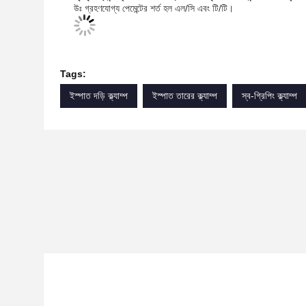
উঃ গ্রহণযোগ্য পেমেন্টের শর্ত হল এল/সি এবং টি/টি।
Tags:
ইস্পাত দড়ি ক্ল্যাম্প
ইস্পাত তারের ক্ল্যাম্প
স্ব-গ্রিপিং ক্ল্যাম্প