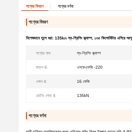
পণ্যের বিবরণ
পণ্যের বর্ণনা
পণ্যের বিবরণ
বিশেষভাবে তুলে ধরা:
135kn স্ব-গ্রিপিং ক্ল্যাম্প
,
১৩৫ কিলোমিটার এগিয়ে আস
পণ্যের নাম:
স্ব-গ্রিপিং ক্ল্যাম্প
মডেল 6:
এসকেএফজি -220
ওজন 4:
16 কেজি
রেটেড লোড 4:
135kN
পণ্যের বর্ণনা
ভারী দায়িত্ব অ্যাপ্লিকেশন জন্য রেডিয়াল লকিং গ্রিপ ইস্পাত তারের দড়ি 4 