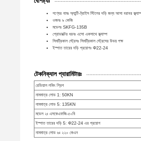
বৈশিষ্ট্যঃ
পণ্যের নামঃ অ্যান্টি-ট্রাইস স্টিলের দড়ি জন্য আসা বরাবর ক্ল্যাম
ওজনঃ ৯ কেজি
মডেলঃ SKFG-135B
প্রোডাক্টের ধরনঃ এসো একসাথে ক্ল্যাম্প
সিমট্রিকাল স্ট্রেসঃ সিমট্রিকাল স্ট্রেসের উভয় পক্ষ
ইস্পাত তারের দড়ি প্রয়োগঃ Φ22-24
টেকনিক্যাল প্যারামিটারঃ
রেডিয়াল লকিং গ্রিপ
নামমাত্র লোড 1: 50KN
নামমাত্র লোড 5: 135KN
মডেল ২ঃ এসকেএফজি-৫০বি
ইস্পাত তারের দড়ি 5: Φ22-24 এর প্রয়োগ
নামমাত্র লোড ৬ঃ ২২০ কেএন