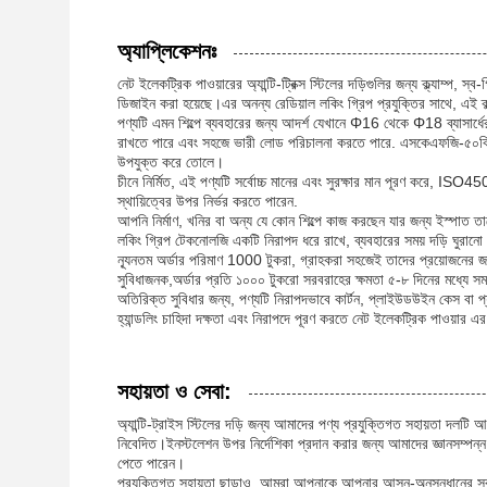
অ্যাপ্লিকেশনঃ
নেট ইলেকট্রিক পাওয়ারের অ্যান্টি-ট্রিক্স স্টিলের দড়িগুলির জন্য ক্ল্যাম্প, স
ডিজাইন করা হয়েছে।এর অনন্য রেডিয়াল লকিং গ্রিপ প্রযুক্তির সাথে, এই ক্
পণ্যটি এমন শিল্পে ব্যবহারের জন্য আদর্শ যেখানে Φ16 থেকে Φ18 ব্যাসার্
রাখতে পারে এবং সহজে ভারী লোড পরিচালনা করতে পারে. এসকেএফজি-৫০বি ম
উপযুক্ত করে তোলে।
চীনে নির্মিত, এই পণ্যটি সর্বোচ্চ মানের এবং সুরক্ষার মান পূরণ করে, 
স্থায়িত্বের উপর নির্ভর করতে পারেন.
আপনি নির্মাণ, খনির বা অন্য যে কোন শিল্পে কাজ করছেন যার জন্য ইস্পাত তারের
লকিং গ্রিপ টেকনোলজি একটি নিরাপদ ধরে রাখে, ব্যবহারের সময় দড়ি ঘুরানো
ন্যূনতম অর্ডার পরিমাণ 1000 টুকরা, গ্রাহকরা সহজেই তাদের প্রয়োজনের জন্
সুবিধাজনক,অর্ডার প্রতি ১০০০ টুকরো সরবরাহের ক্ষমতা ৫-৮ দিনের মধ্যে সম
অতিরিক্ত সুবিধার জন্য, পণ্যটি নিরাপদভাবে কার্টন, প্লাইউডউইন কেস বা প্
হ্যান্ডলিং চাহিদা দক্ষতা এবং নিরাপদে পূরণ করতে নেট ইলেকট্রিক পাওয়ার এ
সহায়তা ও সেবা:
অ্যান্টি-ট্রাইস স্টিলের দড়ি জন্য আমাদের পণ্য প্রযুক্তিগত সহায়তা দলট
নিবেদিত।ইনস্টলেশন উপর নির্দেশিকা প্রদান করার জন্য আমাদের জ্ঞানসম্পন্ন 
পেতে পারেন।
প্রযুক্তিগত সহায়তা ছাড়াও, আমরা আপনাকে আপনার আসুন-অনুসন্ধানের সর্ব