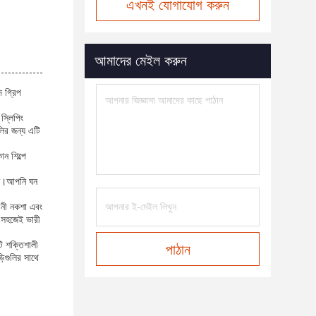
এখনই যোগাযোগ করুন
আমাদের মেইল করুন
দ গ্রিপ
স্লিপিং
লির জন্য এটি
ন শিল্পে
ক্ত।আপনি ঘন
াবনী নকশা এবং
ও সহজেই ভারী
ি শক্তিশালী
পাঠান
িগুলির সাথে