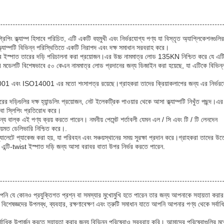
্ব-গ্রিপিং ক্ল্যাম্প হিসাবে পরিচিত, এটি একটি বহুমুখী এবং নির্ভরযোগ্য পণ্য যা বিস্তৃত অ্যাপ্লিকেশনগুলি
ল্যাম্পটি বিভিন্ন পরিস্থিতিতে একটি নিরাপদ এবং দক্ষ সমাধান সরবরাহ করে।
ধের ইস্পাত তারের দড়ি পরিচালনা করা প্রয়োজন।এর উচ্চ নামমাত্র লোড 135KN নিশ্চিত করে যে এটি
ডেলটি বিশেষভাবে ৫০ কেএন নামমাত্র লোড প্রদানের জন্য ডিজাইন করা হয়েছে, যা এটিকে বিভিন্
ISO45001 এবং ISO14001 এর মতো শংসাপত্র রয়েছে।গ্রাহকরা তাদের ক্রিয়াকলাপের জন্য এর নির্ভর
 দড়িগুলির দক্ষ হ্যান্ডলিং প্রয়োজন, নেট ইলেকট্রিক পাওয়ার থেকে আসা ক্ল্যাম্পটি নিখুঁত পছন্দ।এর
 বা স্লিপিং প্রতিরোধ করে।
য বাল্ক এই পণ্য ক্রয় করতে পারেন। নমনীয় পেমেন্ট শর্তাবলী যেমন এল / সি এবং টি / টি লেনদেন
য়মত ডেলিভারি নিশ্চিত করে।.
যালেটে প্যাকেজ করা হয়, যা পরিবহন এবং সঞ্চয়স্থানের সময় সুরক্ষা প্রদান করে।গ্রাহকরা তাদের 
র এন্টি-twist ইস্পাত দড়ি জন্য আসা বরাবর বাতা উপর নির্ভর করতে পারেন.
ি আপনি যে কোনও প্রযুক্তিগত প্রশ্ন বা সমস্যার মুখোমুখি হতে পারেন তার জন্য আপনাকে সহায়তা করার
বিশেষজ্ঞদের উপলব্ধ, ব্যবহার, রক্ষণাবেক্ষণ এবং ত্রুটি সমাধান যাতে আপনি আপনার পণ্য থেকে সর্বাধি
াধিক উপার্জন করতে সহায়তা করার জন্য বিভিন্ন পরিষেবাও সরবরাহ করি। আমাদের পরিষেবাগুলির মধ্