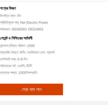
পণ্যের বিবরণ
উৎপত্তি স্থল: চীন
পরিচিতিমুলক নাম: Net Electric Power
সাক্ষ্যদান: ISO45001 ISO14001
পেমেন্ট ও শিপিংয়ের শর্তাবলী
ন্যূনতম চাহিদার পরিমাণ: 1000
প্যাকেজিং বিবরণ: কার্টন, প্লাইউডেন কেস, প্যালেট
ডেলিভারি সময়: 5-8 দিন
পরিশোধের শর্ত: এল/সি, টি/টি
যোগানের ক্ষমতা: 1000পিস/প্রতি
সেরা দাম পান