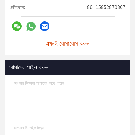
টেলিফোন:
86--15852870867
এখনই যোগাযোগ করুন
আমাদের মেইল করুন