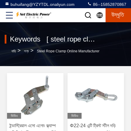
buhuifang@YZYTDL.onaliyun.com
86--15852870867
উদ্ধৃতি
Keywords [ steel rope clamp ] Match 14 পণ্য
>
>
বাড়ি
পণ্য
Steel Rope Clamp Online Manufacturer
ভিডিও
ভিডিও
ইন্ডাস্ট্রিয়াল এসো এলোং ক্ল্যাম্প
Φ22-24 এন্টি ট্রিস্ট স্টীল দড়ি