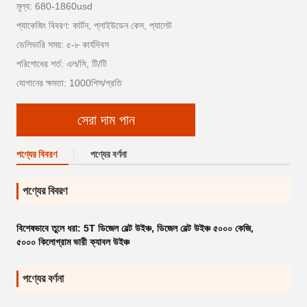
মূল্য: 680-1860usd
প্যাকেজিং বিবরণ: কার্টন, প্লাইউডেন কেস, প্যালেট
ডেলিভারি সময়: ৫-৮ কার্যদিবস
পরিশোধের শর্ত: এল/সি, টি/টি
যোগানের ক্ষমতা: 1000পিস/প্রতি
সেরা দাম পান
পণ্যের বিবরণ
পণ্যের বর্ণনা
পণ্যের বিবরণ
বিশেষভাবে তুলে ধরা:
5T ডিজেল বেল্ট উইঞ্চ
,
ডিজেল বেল্ট উইঞ্চ ৫০০০ কেজি
,
৫০০০ কিলোগ্রাম ভারী ক্যাবল উইঞ্চ
পণ্যের বর্ণনা