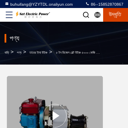
buhuifang@YZYTDL.onaliyun.com
86--15852870867
উদ্ধৃতি
পণ্য
>
>
>
বাড়ি
পণ্য
তারের টানা উইঞ্চ
৫ টন ডিজেল বেল্ট উইঞ্চ ৫০০০ কেজি ভারী দায়িত্ব ক্যাবল উইঞ্চ হ্যান্ড ক্র্যাঙ্ক