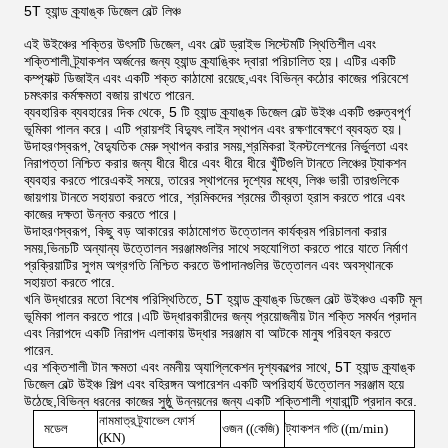
5T হ্যান্ড ক্র্যাঙ্ক ডিজেল বেল্ট লিঞ্চ
এই উইঞ্চের শক্তির উৎসটি ডিজেল, এবং বেল্ট ড্রাইভ সিস্টেমটি স্থিতিশীল এবং
শক্তিশালী ট্র্যাকশন অর্জনের জন্য হ্যান্ড ক্র্যাঙ্কিং দ্বারা পরিচালিত হয়। এটির একটি
কম্প্যাক্ট ডিজাইন এবং একটি শক্ত কাঠামো রয়েছে,এবং বিভিন্ন কঠোর কাজের পরিবেশে
চমৎকার কর্মক্ষমতা বজায় রাখতে পারেন.
ব্যবহারিক ব্যবহারের দিক থেকে, 5 টি হ্যান্ড ক্র্যাঙ্ক ডিজেল বেল্ট উইঞ্চ একটি গুরুত্বপূর্ণ
ভূমিকা পালন করে। এটি প্রায়শই বিদ্যুৎ লাইন স্থাপন এবং রক্ষণাবেক্ষণে ব্যবহৃত হয়।
উদাহরণস্বরূপ, বৈদ্যুতিক মেরু স্থাপন করার সময়,শ্রমিকরা ইনস্টলেশনের নির্ভুলতা এবং
নিরাপত্তা নিশ্চিত করার জন্য ধীরে ধীরে এবং ধীরে ধীরে খুঁটিগুলি টানতে লিঞ্চের ট্যাকশন
ব্যবহার করতে পারেএকই সময়ে, তারের স্থাপনের দৃশ্যের মধ্যে, লিঞ্চ ভারী তারগুলিকে
জায়গায় টানতে সহায়তা করতে পারে, শ্রমিকদের শ্রমের তীব্রতা হ্রাস করতে পারে এবং
কাজের দক্ষতা উন্নত করতে পারে।
উদাহরণস্বরূপ, কিছু বড় আকারের কাঠামোগত উত্তোলন কার্যক্রম পরিচালনা করার
সময়,ভিনচটি অন্যান্য উত্তোলন সরঞ্জামগুলির সাথে সহযোগিতা করতে পারে যাতে নির্মাণ
প্রক্রিয়াটির সুগম অগ্রগতি নিশ্চিত করতে উপাদানগুলির উত্তোলন এবং অবস্থানকে
সহায়তা করতে পারে.
খনি উদ্ধারের মতো বিশেষ পরিস্থিতিতে, 5T হ্যান্ড ক্র্যাঙ্ক ডিজেল বেল্ট উইঞ্চও একটি মূল
ভূমিকা পালন করতে পারে।এটি উদ্ধারকারীদের জন্য প্রয়োজনীয় টান শক্তি সমর্থন প্রদান
এবং নিরাপদে একটি নিরাপদ এলাকায় উদ্ধার সরঞ্জাম বা আটকে মানুষ পরিবহন করতে
পারেন.
এর শক্তিশালী টান ক্ষমতা এবং নমনীয় অ্যাপ্লিকেশন দৃশ্যকল্পের সাথে, 5T হ্যান্ড ক্র্যাঙ্ক
ডিজেল বেল্ট উইঞ্চ শিল্প এবং বহিরঙ্গন অপারেশন একটি অপরিহার্য উত্তোলন সরঞ্জাম হয়ে
উঠেছে,বিভিন্ন ধরনের কাজের সুষ্ঠু উন্নয়নের জন্য একটি শক্তিশালী গ্যারান্টি প্রদান করে.
নামমাত্র ট্র্যাভেল ফোর্স
মডেল
ওজন ((কেজি)
ট্যাকশন গতি ((m/min)
(KN)