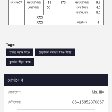
জে এম-
5
টি
দ্রুততা গিয়ার
18
173
দ্রুততা গিয়ার
9.8
স্লো গিয়ার
50
স্লো গিয়ার
4.5
আর.জি.আর.
8.5
XXX
XXX
আরজিএস
4
Tags:
তারের ড্রাম উইঞ্চ
বৈদ্যুতিক ক্যাবল উইঞ্চ টানার
কন্ডাক্টর স্ট্রিং ব্লক
যোগাযোগ
যোগাযোগ:
Ms. lily
টেলিফোন:
86--15852870867