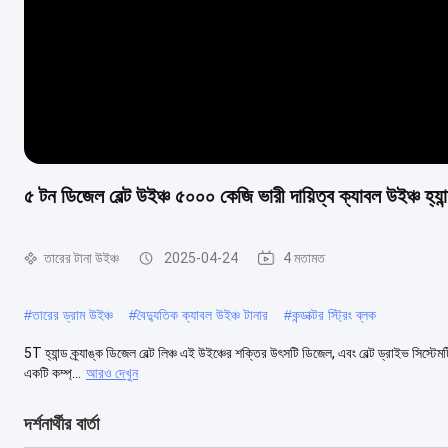
৫ টন ডিজেল বেল্ট উইঞ্চ ৫০০০ কেজি ভারী দায়িত্ব ক্যাবল উইঞ্চ হ্যান্ড
তারের টানা উইঞ্চ
2025-04-24
4 মতামত
#
তারের ড্রাম উইঞ্চ
#
বৈদ্যুতিক ক্যাবল উইঞ্চ টানার
#
কন্ডাক্টর স্ট্রিং ব্লক
5T হ্যান্ড ক্র্যাঙ্ক ডিজেল বেল্ট লিঞ্চ এই উইঞ্চের শক্তির উৎসটি ডিজেল, এবং বেল্ট ড্রাইভ সিস্টেমটি
একটি কম্প্...
আরও দেখুন
দর্শনার্থীর বার্তা