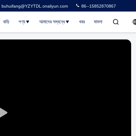
buhuifang@YZYTDL.onaliyun.com
86--15852870867
বাড়ি
পণ্য
আমাদের সম্বন্ধে
খবর
মামলা
Play
Video