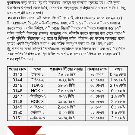
কন্ডাক্টরের জন্য তারের গ্রিপটি বিদ্যুতের ক্ষেত্রে ব্যাপকভাবে ব্যবহৃত হয়। এটি মূলত
উচ্চমানের উপকরণ থেকে তৈরি, যেমন উচ্চ-শক্তিযুক্ত অ্যালুমিনিয়াম খাদ থেকে তৈরি কিছু,
এবং কমপ্যাক্ট এবং হালকা।
ব্যবহারের দিক থেকে, এই তারের গ্রিপটি প্রায়শই তারের সামঞ্জস্য করতে ব্যবহৃত হয়।
উদাহরণস্বরূপ, বৈদ্যুতিক ইনস্টলেশনের সময়, এটি তারের টানতে এবং টানতে সহায়তা
করতে পারে। লাইন নির্মাণে, এটি তারের গ্রিপটি টানতে এবং টানতে সহায়তা করে।এটি
লাইন প্রতিটি বিভাগের কন্ডাক্টর সামঞ্জস্য এবং আঁটসাঁট করতে ব্যবহার করা যেতে পারেএটি
একটি সুনির্দিষ্ট "নিয়ন্ত্রক" এর মতো যা বিভিন্ন জটিল পরিবেশ এবং কাজের অবস্থার মধ্যে
তারের একটি স্থিতিশীল সংযোগ এবং সঠিক অবস্থান বজায় রাখতে পারে,পাওয়ার
ট্রান্সমিশনের মতো সংশ্লিষ্ট সিস্টেমগুলির স্বাভাবিক কাজ নিশ্চিত করা, এবং এটি বৈদ্যুতিক
সরঞ্জামগুলির নিরাপদ এবং স্থিতিশীল সংযোগ এবং অপারেশন নিশ্চিত করার জন্য একটি
গুরুত্বপূর্ণ উপাদান।
পণ্যের কোড
মডেল
প্রযোজ্য স্টিলের ওয়্যার
নামমাত্র লোড
ওজন
0143
টিডিকে-১
2.৫-১৬ মিমি
১০ কেএন
0.৭৩ কেজি
0144
টিডিকে-২
৪-২২ মিমি
২০ কেএন
1.৩৬ কেজি
0145
TDK-3
১৬-৩২ মিমি
৩০ কেএন
2.৪৭ কেজি
0146
HGK-১
2.৫-১৬ মিমি
১০ কেএন
0.৮ কেজি
0147
এইচজিকে-২
৪-২২ মিমি
২০ কেএন
1.৬ কেজি
0148
HGK-3
১৬-৩২ মিমি
৩০ কেএন
2.৫ কেজি
0149
এনজিকে-১
2.৫-১৬ মিমি
১০ কেএন
0.৮ কেজি
0150
এনজিকে-২
৪-২২ মিমি
২০ কেএন
1.৬ কেজি
0151
এনজিকে-৩
১৬-৩২ মিমি
৩০ কেএন
2.৫ কেজি