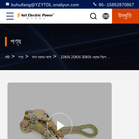
buhuifang@YZYTDL.onaliyun.com
86--15852870867
উদ্ধৃতি
পণ্য
>
>
>
বাড়ি
পণ্য
বাতা বরাবর আসা
10KN 20KN 30KN ওয়্যার গ্রিপ আসা বরাবর ক্ল্যাম্প জন্য কন্ডাক্টর ইস্পাত তারের