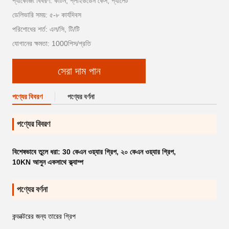
প্যাকেজিং বিবরণ: কার্টন, প্লাইউডেন কেস, প্যালেট
ডেলিভারি সময়: ৫-৮ কার্যদিবস
পরিশোধের শর্ত: এল/সি, টি/টি
যোগানের ক্ষমতা: 1000পিস/প্রতি
সেরা দাম পান
পণ্যের বিবরণ
পণ্যের বর্ণনা
পণ্যের বিবরণ
বিশেষভাবে তুলে ধরা:
30 কেএন ওয়্যার গ্রিপ
,
২০ কেএন ওয়্যার গ্রিপ
,
10KN আসুন একসাথে ক্ল্যাম্প
পণ্যের বর্ণনা
কন্ডাক্টরের জন্য তারের গ্রিপ