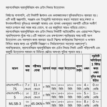
ম্যাগনেসিয়াম অ্যালুমিনিয়াম খাদ চেইন লিভার উত্তোলন
নির্মাণের পাশাপাশি, এই লিফটটি উত্পাদন এবং গুদামজাতকরণ সুবিধাগুলিতেও ব্যবহৃত হয়।
এটি ভারী যন্ত্রপাতি, সরঞ্জাম এবং ইনভেন্টরি স্থানান্তর করতে সহায়তা করে,দক্ষতা ও
উৎপাদনশীলতা বৃদ্ধিএর কমপ্যাক্ট আকার এবং হালকা ওজনযুক্ত নকশাটি এটিকে সংকীর্ণ
স্থানে চলাচল করা সহজ করে তোলে, যা এর বহুমুখিতা আরও বাড়িয়ে তোলে।
ম্যাগনেসিয়াম অ্যালুমিনিয়াম খাদ চেইন লিভার লিফটটি অটোমোটিভ এবং এয়ারস্পেস শিল্পেও
অ্যাপ্লিকেশন খুঁজে পায়।এটি সমাবেশ এবং রক্ষণাবেক্ষণ প্রক্রিয়ার সময় ভারী অংশ
উত্তোলন এবং অবস্থান জন্য ব্যবহৃত হয়এই শিল্পের কার্যক্রমের নিরাপত্তা ও গুণমান
নিশ্চিত করার জন্য এর সুনির্দিষ্ট নিয়ন্ত্রণ ও নির্ভরযোগ্যতা অত্যন্ত গুরুত্বপূর্ণ।
সামগ্রিকভাবে, ম্যাগনেসিয়াম অ্যালুমিনিয়াম খাদ চেইন লিভার লিফট একটি শক্তিশালী এবং
বহুমুখী উত্তোলন সমাধান যা বিভিন্ন সেক্টরে অসংখ্য সুবিধা প্রদান করে।
প্রতিটি
অতিরিক্ত
1 মিটার
কাজ
পরীক্ষার
হাতল
মডেল
ব্যাসার্ধ
লম্বা
লম্বা
উত্তোলন
ওজন
জন্য
করা
বোঝা
দৈর্ঘ্য
ওজন
বৃদ্ধি করা
উচিত
এমএলএসবি-০।
7.৫
11.৩
৩০০
১৮০০
১৫০০
২৩০
4.০
0.৫৫
৫ মিমি
75
কেএন
কেএন
মিমি
মিমি
মিমি
মিমি
কেজি
কেজি
এমএলএসবি-১।
১৫
22.৫
৩৫০
১৮৫০
১৫০০
২৩০
5.০
1১০
৫ মিমি
5
কেএন
কেএন
মিমি
মিমি
মিমি
মিমি
কেজি
কেজি
৩০
৩৫০
১৮৫০
১৫০০
৪৩০
8.৫
0.৭০
৬ মিমি
MLSB-3
45.0KN
কেএন
মিমি
মিমি
মিমি
মিমি
কেজি
কেজি