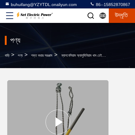
buhuifang@YZYTDL.onaliyun.com
86--15852870867
উদ্ধৃতি
পণ্য
>
>
>
বাড়ি
পণ্য
শক্ত করার সরঞ্জাম
ম্যাগনেসিয়াম অ্যালুমিনিয়াম খাদ চেইন লিভার লিফট 7.5KN 15KN 30KN 40KN 60KN