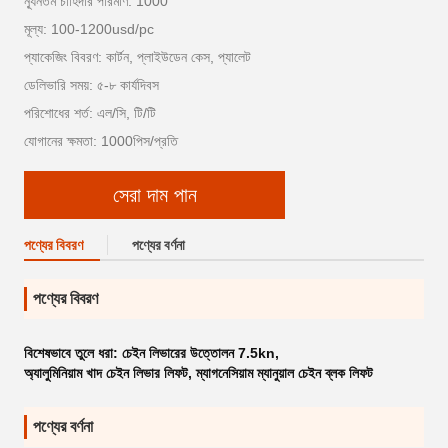
ন্যূনতম চাহিদার পরিমাণ: 1000
মূল্য: 100-1200usd/pc
প্যাকেজিং বিবরণ: কার্টন, প্লাইউডেন কেস, প্যালেট
ডেলিভারি সময়: ৫-৮ কার্যদিবস
পরিশোধের শর্ত: এল/সি, টি/টি
যোগানের ক্ষমতা: 1000পিস/প্রতি
সেরা দাম পান
পণ্যের বিবরণ
পণ্যের বর্ণনা
পণ্যের বিবরণ
বিশেষভাবে তুলে ধরা:
চেইন লিভারের উত্তোলন 7.5kn
,
অ্যালুমিনিয়াম খাদ চেইন লিভার লিফট
,
ম্যাগনেসিয়াম ম্যানুয়াল চেইন ব্লক লিফট
পণ্যের বর্ণনা