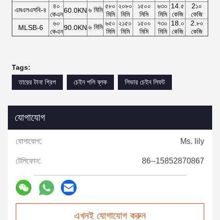
৪০
৫৮০
২০৮০
১৫০০
৬৩০
14.৫
2১০
এমএলএসবি-৪
৬ মিমি
60.0KN
কেএন
মিমি
মিমি
মিমি
মিমি
কেজি
কেজি
৬০
৬৫০
২১৫০
১৫০০
৭৩০
18.০
2.৮০
৬ মিমি
MLSB-6
90.0KN
কেএন
মিমি
মিমি
মিমি
মিমি
কেজি
কেজি
Tags:
তারের টানা গ্রিপ
চেইন পলি ব্লক
লিভার চেইন লিফট
যোগাযোগ
যোগাযোগ:
Ms. lily
টেলিফোন:
86--15852870867
এখনই যোগাযোগ করুন