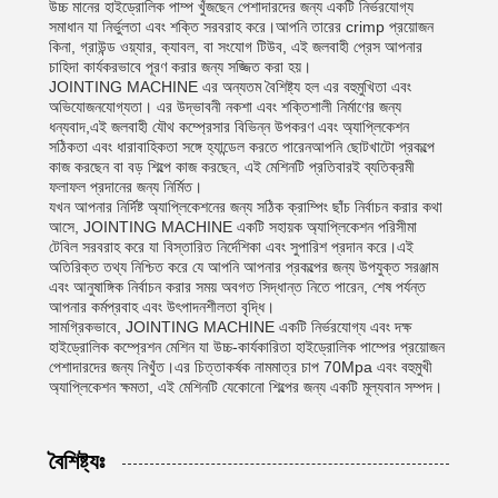
উচ্চ মানের হাইড্রোলিক পাম্প খুঁজছেন পেশাদারদের জন্য একটি নির্ভরযোগ্য
সমাধান যা নির্ভুলতা এবং শক্তি সরবরাহ করে।আপনি তারের crimp প্রয়োজন
কিনা, গ্রাউন্ড ওয়্যার, ক্যাবল, বা সংযোগ টিউব, এই জলবাহী প্রেস আপনার
চাহিদা কার্যকরভাবে পূরণ করার জন্য সজ্জিত করা হয়।
JOINTING MACHINE এর অন্যতম বৈশিষ্ট্য হল এর বহুমুখিতা এবং
অভিযোজনযোগ্যতা। এর উদ্ভাবনী নকশা এবং শক্তিশালী নির্মাণের জন্য
ধন্যবাদ,এই জলবাহী যৌথ কম্প্রেসার বিভিন্ন উপকরণ এবং অ্যাপ্লিকেশন
সঠিকতা এবং ধারাবাহিকতা সঙ্গে হ্যান্ডেল করতে পারেনআপনি ছোটখাটো প্রকল্পে
কাজ করছেন বা বড় শিল্পে কাজ করছেন, এই মেশিনটি প্রতিবারই ব্যতিক্রমী
ফলাফল প্রদানের জন্য নির্মিত।
যখন আপনার নির্দিষ্ট অ্যাপ্লিকেশনের জন্য সঠিক ক্রাম্পিং ছাঁচ নির্বাচন করার কথা
আসে, JOINTING MACHINE একটি সহায়ক অ্যাপ্লিকেশন পরিসীমা
টেবিল সরবরাহ করে যা বিস্তারিত নির্দেশিকা এবং সুপারিশ প্রদান করে।এই
অতিরিক্ত তথ্য নিশ্চিত করে যে আপনি আপনার প্রকল্পের জন্য উপযুক্ত সরঞ্জাম
এবং আনুষাঙ্গিক নির্বাচন করার সময় অবগত সিদ্ধান্ত নিতে পারেন, শেষ পর্যন্ত
আপনার কর্মপ্রবাহ এবং উৎপাদনশীলতা বৃদ্ধি।
সামগ্রিকভাবে, JOINTING MACHINE একটি নির্ভরযোগ্য এবং দক্ষ
হাইড্রোলিক কম্প্রেশন মেশিন যা উচ্চ-কার্যকারিতা হাইড্রোলিক পাম্পের প্রয়োজন
পেশাদারদের জন্য নিখুঁত।এর চিত্তাকর্ষক নামমাত্র চাপ 70Mpa এবং বহুমুখী
অ্যাপ্লিকেশন ক্ষমতা, এই মেশিনটি যেকোনো শিল্পের জন্য একটি মূল্যবান সম্পদ।
বৈশিষ্ট্যঃ