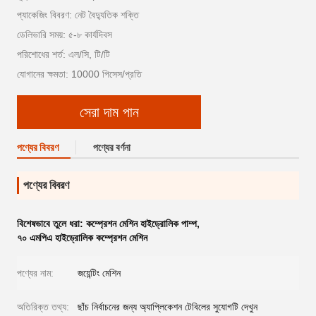
প্যাকেজিং বিবরণ: নেট বৈদ্যুতিক শক্তি
ডেলিভারি সময়: ৫-৮ কার্যদিবস
পরিশোধের শর্ত: এল/সি, টি/টি
যোগানের ক্ষমতা: 10000 পিসেস/প্রতি
সেরা দাম পান
পণ্যের বিবরণ
পণ্যের বর্ণনা
পণ্যের বিবরণ
বিশেষভাবে তুলে ধরা:
কম্প্রেশন মেশিন হাইড্রোলিক পাম্প
,
৭০ এমপিএ হাইড্রোলিক কম্প্রেশন মেশিন
পণ্যের নাম:
জয়েন্টিং মেশিন
অতিরিক্ত তথ্য:
ছাঁচ নির্বাচনের জন্য অ্যাপ্লিকেশন টেবিলের সুযোগটি দেখুন