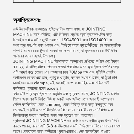
অ্যাপ্লিকেশনঃ
নেট ইলেকট্রিক পাওয়ারের হাইড্রোলিক পাম্প পণ্য, যা JOINTING
MACHINE নামে পরিচিত, এটি বিভিন্ন প্রেসিং অ্যাপ্লিকেশনগুলির জন্য
ডিজাইন করা একটি বহুমুখী সরঞ্জাম। ISO45001 এবং ISO14001 এ
শংসাপত্র সহ,এই পণ্য গুণমান এবং নির্ভরযোগ্যতা গ্যারান্টিচীনের এই হাইড্রোলিক
পাম্পটি মাসে ১০০০ টুকরো সরবরাহের ক্ষমতা রাখে, যা ন্যূনতম ১০০০ ইউনিটের
অর্ডারের জন্য সহজেই উপলব্ধ।
JOINTING MACHINE বিশেষভাবে কম্প্রেশন মেশিনের অধীনে শ্রেণীবদ্ধ
করা হয়, যা হাইড্রোলিক প্রেসের ক্ষমতা প্রয়োজন এমন অ্যাপ্লিকেশনগুলির জন্য
এটি আদর্শ করে তোলে।এর নামমাত্র চাপ 70Mpa দক্ষ এবং সুনির্দিষ্ট প্রেসিং
অপারেশন নিশ্চিতএটি তার, গ্রাউন্ড ওয়্যার, ক্যাবল সংযোগ টিউব, বা ঠান্ডা চাপ
ঢালাইয়ের জন্য clamps, এই জলবাহী পাম্প ধারাবাহিক এবং শক্তিশালী
কর্মক্ষমতা প্রদানের মধ্যে excels।
যখন এটি পণ্য অ্যাপ্লিকেশন অনুষ্ঠান এবং দৃশ্যকল্প আসে, JOINTING মেশিন
শিল্পের জন্য একটি নিখুঁত ফিট যা জরুরী কাজ জড়িত।তার জলবাহী কম্প্রেসার
মেশিন কার্যকারিতা যেমন crimping যেমন বিভিন্ন কাজ জন্য উপযুক্ত করে
তোলেএই পণ্যটি এমন পরিস্থিতিতে বিশেষভাবে দরকারী যেখানে নিরাপদ এবং
নির্ভরযোগ্য সংযোগ অর্জনের জন্য উচ্চ স্তরের চাপ প্রয়োজন।
গ্রাহকরা JOINTING MACHINE এর গুণমান এবং স্থায়িত্বের উপর নির্ভর
করতে পারেন, কারণ এটি 5-8 কার্যদিবসের একটি নির্ভরযোগ্য বিতরণ সময়ের সাথে
আসে।ক্রেতাদের জন্য নমনীয়তা প্রদানএছাড়াও, নেট ইলেকট্রিক পাওয়ার