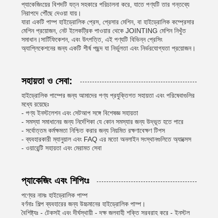
প্যাকেজিংয়ের বিশদটি যত্ন সহকারে পরিচালনা করে, যাতে পণ্যটি তার গন্তব্যে
নিরাপদে পৌঁছে দেওয়া যায়।
যারা একটি পাম্প হাইড্রোলিক প্রেস, প্রেসার মেশিন, বা হাইড্রোলিক কম্প্রেসার
মেশিন প্রয়োজন, নেট ইলেকট্রিক পাওয়ার থেকে JOINTING মেশিন নিখুঁত
সমাধান।সার্টিফিকেশন, এবং উৎপত্তি, এই পণ্যটি বিভিন্ন প্রেসিং
অ্যাপ্লিকেশনের জন্য একটি শীর্ষ পছন্দ যা নির্ভুলতা এবং নির্ভরযোগ্যতা প্রয়োজন।
সহায়তা ও সেবা:
হাইড্রোলিক পাম্পের জন্য আমাদের পণ্য প্রযুক্তিগত সহায়তা এবং পরিষেবাগুলির
মধ্যে রয়েছেঃ
- পণ্য ইনস্টলেশন এবং সেটআপ সঙ্গে বিশেষজ্ঞ সহায়তা
- সমস্যা সমাধানের জন্য নির্দেশিকা যে কোন সমস্যার জন্য উদ্ভূত হতে পারে
- সর্বোত্তম কর্মক্ষমতা নিশ্চিত করার জন্য নিয়মিত রক্ষণাবেক্ষণ টিপস
- ব্যবহারকারী ম্যানুয়াল এবং FAQ এর মতো অনলাইন সংস্থানগুলিতে অ্যাক্সেস
- ওয়ারেন্টি সহায়তা এবং মেরামত সেবা
প্যাকেজিং এবং শিপিংঃ
পণ্যের নামঃ হাইড্রোলিক পাম্প
বর্ণনাঃ শিল্প ব্যবহারের জন্য উচ্চমানের হাইড্রোলিক পাম্প।
বৈশিষ্ট্যঃ - টেকসই এবং দীর্ঘস্থায়ী - দক্ষ জলবাহী শক্তি সরবরাহ করে - ইনস্টল