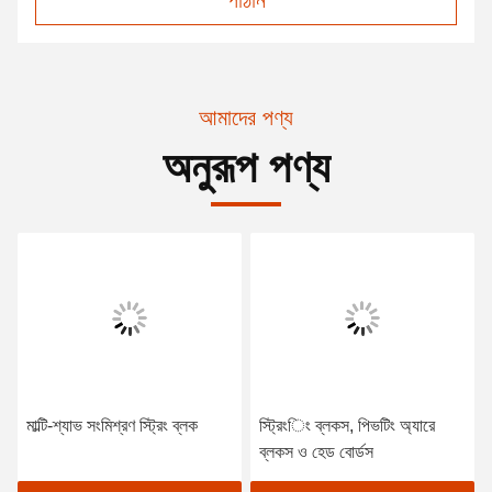
পাঠান
আমাদের পণ্য
অনুরূপ পণ্য
মাল্টি-শ্যাভ সংমিশ্রণ স্ট্রিং ব্লক
স্ট্রিংিং ব্লকস, পিভটিং অ্যারে
ব্লকস ও হেড বোর্ডস