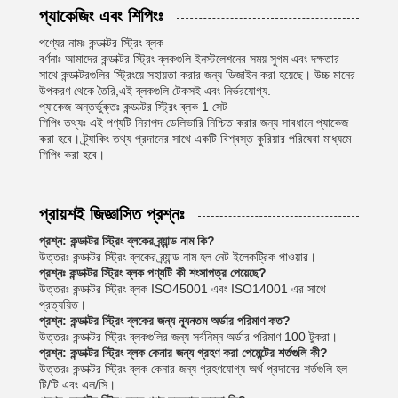
প্যাকেজিং এবং শিপিংঃ
পণ্যের নামঃ কন্ডাক্টর স্ট্রিং ব্লক
বর্ণনাঃ আমাদের কন্ডাক্টর স্ট্রিং ব্লকগুলি ইনস্টলেশনের সময় সুগম এবং দক্ষতার
সাথে কন্ডাক্টরগুলির স্ট্রিংয়ে সহায়তা করার জন্য ডিজাইন করা হয়েছে। উচ্চ মানের
উপকরণ থেকে তৈরি,এই ব্লকগুলি টেকসই এবং নির্ভরযোগ্য.
প্যাকেজ অন্তর্ভুক্তঃ কন্ডাক্টর স্ট্রিং ব্লক 1 সেট
শিপিং তথ্যঃ এই পণ্যটি নিরাপদ ডেলিভারি নিশ্চিত করার জন্য সাবধানে প্যাকেজ
করা হবে। ট্র্যাকিং তথ্য প্রদানের সাথে একটি বিশ্বস্ত কুরিয়ার পরিষেবা মাধ্যমে
শিপিং করা হবে।
প্রায়শই জিজ্ঞাসিত প্রশ্নঃ
প্রশ্ন: কন্ডাক্টর স্ট্রিং ব্লকের ব্র্যান্ড নাম কি?
উত্তরঃ কন্ডাক্টর স্ট্রিং ব্লকের ব্র্যান্ড নাম হল নেট ইলেকট্রিক পাওয়ার।
প্রশ্নঃ কন্ডাক্টর স্ট্রিং ব্লক পণ্যটি কী শংসাপত্র পেয়েছে?
উত্তরঃ কন্ডাক্টর স্ট্রিং ব্লক ISO45001 এবং ISO14001 এর সাথে
প্রত্যয়িত।
প্রশ্ন: কন্ডাক্টর স্ট্রিং ব্লকের জন্য ন্যূনতম অর্ডার পরিমাণ কত?
উত্তরঃ কন্ডাক্টর স্ট্রিং ব্লকগুলির জন্য সর্বনিম্ন অর্ডার পরিমাণ 100 টুকরা।
প্রশ্ন: কন্ডাক্টর স্ট্রিং ব্লক কেনার জন্য গ্রহণ করা পেমেন্টের শর্তগুলি কী?
উত্তরঃ কন্ডাক্টর স্ট্রিং ব্লক কেনার জন্য গ্রহণযোগ্য অর্থ প্রদানের শর্তগুলি হল
টি/টি এবং এল/সি।