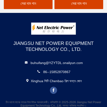
সেরা দাম পান
সেরা দাম পান
JIANGSU NET POWER EQUIPMENT
TECHNOLOGY CO., LTD.
buhuifang@YZYTDL.onaliyun.com
86--15852870867
Xinghua সিটি Chenbao শিল্প ঘনত্ব জোন
চীন ভালো মানের তারের টানা উইঞ্চ সরবরাহকারী। কপিরাইট © 2025-2026 Jiangsu Net Power
Equipment Technology Co., Ltd. সমস্ত অধিকার সংরক্ষিত।