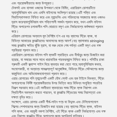
এবং প্রয়োজনীয়তার জন্য উপযুক্ত।
টেকসই এবং হালকা ওজনের উপকরণ থেকে নির্মিত, এয়ারিয়াল রোলারটিতে
অ্যালুমিনিয়াম খাদ এবং এমসি নাইলনের সংমিশ্রণ রয়েছে।এটি শক্তি এবং
স্থিতিস্থাপকতা নিশ্চিত করে এবং হ্যান্ডলিং এবং পরিবহনের সহজতার জন্য ওজনও
হ্রাস করেঅ্যালুমিনিয়াম খাদ শক্তিশালী সমর্থন প্রদান করে, যখন এমসি নাইলন
স্ট্রিং অপারেশন চলাকালীন পলি ঘোরাতে মসৃণ এবং নির্ভরযোগ্য কর্মক্ষমতা প্রদান
করে।
এরিয়াল রোলারের অন্যতম মূল বৈশিষ্ট্য হ'ল এর বড় ব্যাসের স্ট্রিং ব্লক, যা
বিভিন্ন আকারের কন্ডাক্টরদের আবাসনের জন্য আদর্শ।বড় ব্যাসাকার stringing
সময় কন্ডাক্টর ক্ষতির ঝুঁকি হ্রাস, যা শুরু থেকে শেষ পর্যন্ত একটি মসৃণ এবং দক্ষ
প্রক্রিয়া প্রদান করে।
এয়ারিয়াল রোলারের নাইলন পলি ব্লকটি স্থায়িত্ব এবং দীর্ঘায়ুর জন্য ডিজাইন করা
হয়েছে, যা সময়ের সাথে সাথে ধারাবাহিক পারফরম্যান্স নিশ্চিত করে। পলিটির চাকা
গ্রুভটি একটি ক্ল্যাম্প পাইপ দিয়ে ব্যবহার করা যেতে পারে,অ্যালুমিনিয়াম কভার,
সংযোগকারী, বা অন্যান্য সামঞ্জস্যপূর্ণ আনুষাঙ্গিক, বিভিন্ন স্ট্রিং সেটআপের জন্য
বহুমুখিতা এবং অভিযোজনযোগ্যতা প্রদান করে।
এয়ার রোলারের পলি হ্যান্ডেলটি একটি যৌথ প্লেট এবং হুক টাইপে বিভক্ত, স্ট্রিং
অপারেশনের নির্দিষ্ট প্রয়োজনীয়তার উপর ভিত্তি করে বিভিন্ন সংযুক্তি পদ্ধতির
বিকল্প সরবরাহ করে।এই নমনীয়তা ব্যবহারের সময় স্ট্রিং ব্লক নিরাপদ এবং
স্থিতিশীল অবস্থান করতে পারবেন, যা কন্ডাক্টর স্ট্রিংয়ের সময় নিরাপত্তা এবং
দক্ষতা বৃদ্ধি করে।
সংক্ষেপে, এয়ার রোলার একটি শীর্ষ-লাইন পণ্য যা বিদ্যুৎ এবং টেলিযোগাযোগ
শিল্পের পেশাদারদের জন্য ডিজাইন করা হয়েছে।বড় ব্যাসের স্ট্রিং ব্লক, নাইলন
পলি ব্লক, এবং বহুমুখী নকশা বৈশিষ্ট্য, এই স্ট্রিং ব্লক একটি নির্ভরযোগ্য এবং দক্ষ
এবং নিরাপদ কন্ডাক্টর স্ট্রিং অপারেশন জন্য অপরিহার্য হাতিয়ার।