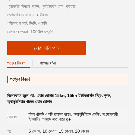
প্যাকেজিং বিবরণ: কার্টন, প্লাইউডেন কেস, প্যালেট
ডেলিভারি সময়: ৫-৮ কার্যদিবস
পরিশোধের শর্ত: টি/টি, এল/সি
যোগানের ক্ষমতা: 1000পিস/প্রতি
সেরা দাম পান
পণ্যের বিবরণ
পণ্যের বর্ণনা
পণ্যের বিবরণ
বিশেষভাবে তুলে ধরা:
এয়ার রোলার 15kn
,
15kn ইউনিভার্সাল স্ট্রিং ব্লক
,
অ্যালুমিনিয়াম খাদের এয়ার রোলার
হুইল খাঁজটি একটি ক্ল্যাম্প পাইপ, অ্যালুমিনিয়াম কেসিং, সংযোগকারী
মন্তব্য:
ইত্যাদির মাধ্যমে হতে পারে ge
গ্ম:
5 কেএন, 10 কেএন, 15 কেএন, 20 কেএন