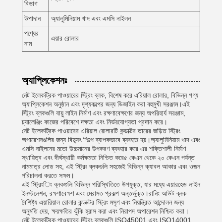
বিভাগ
উপাদান
অ্যালুমিনিয়াম খাদ এবং এমসি নাইলন
পণ্যের
এয়ার রোলার
নাম
অ্যাপ্লিকেশনঃ
নেট ইলেকট্রিক পাওয়ারের স্ট্রিং ব্লক, বিশেষ করে এরিয়াল রোলার, বিভিন্ন পণ্য
অ্যাপ্লিকেশন অনুষ্ঠান এবং দৃশ্যকল্পের জন্য ডিজাইন করা বহুমুখী সরঞ্জাম।এই
স্ট্রিং ব্লকগুলি বায়ু লাইন নির্মাণ এবং রক্ষণাবেক্ষণের জন্য অপরিহার্য সরঞ্জাম,
চ্যালেঞ্জিং কাজের পরিবেশে দক্ষতা এবং নির্ভরযোগ্যতা প্রদান করে।
নেট ইলেকট্রিক পাওয়ারের এরিয়াল রোলারটি কন্ডাক্টর তারের জড়িত স্ট্রিং
অপারেশনগুলির জন্য বিদ্যুৎ শিল্পে ব্যাপকভাবে ব্যবহৃত হয়।অ্যালুমিনিয়াম খাদ এবং
এমসি নাইলনের মতো উচ্চমানের উপকরণ ব্যবহার করে এর শক্তিশালী নির্মাণ
স্থায়িত্ব এবং দীর্ঘস্থায়ী কর্মক্ষমতা নিশ্চিত করে৫ কেএন থেকে ২০ কেএন পর্যন্ত
নামমাত্র লোড সহ, এই স্ট্রিং ব্লকগুলি সহজেই বিভিন্ন ক্যাবল আকার এবং ওজন
পরিচালনা করতে সক্ষম।
এই স্ট্রিংিং ব্লকগুলি বিভিন্ন পরিস্থিতিতে উপযুক্ত, যার মধ্যে এয়ারহেড লাইন
ইনস্টলেশন, রক্ষণাবেক্ষণ এবং মেরামত প্রকল্প অন্তর্ভুক্ত।রানিং আউট ব্লক
বৈশিষ্ট্য এয়ারিয়াল রোলার কন্ডাক্টর স্ট্রিং মসৃণ এবং নিয়ন্ত্রিত আন্দোলন জন্য
অনুমতি দেয়, ক্ষয়ক্ষতির ঝুঁকি হ্রাস করা এবং নিরাপদ অপারেশন নিশ্চিত করা।
নেট ইলেকট্রিক পাওয়ারের স্ট্রিং ব্লকগুলি ISO45001 এবং ISO14001