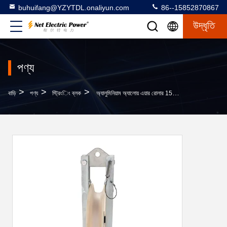
buhuifang@YZYTDL.onaliyun.com
86--15852870867
উদ্ধৃতি
পণ্য
>
>
>
বাড়ি
পণ্য
স্ট্রিংিং ব্লক
অ্যালুমিনিয়াম অ্যালোয় এয়ার রোলার 15 কেএন ইউনিভার্সাল স্ট্রিং ব্লক