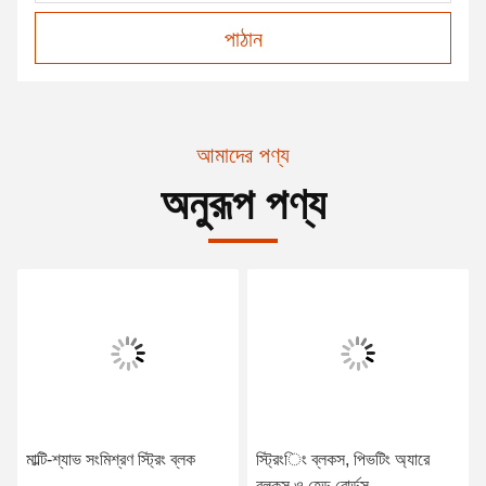
পাঠান
আমাদের পণ্য
অনুরূপ পণ্য
মাল্টি-শ্যাভ সংমিশ্রণ স্ট্রিং ব্লক
স্ট্রিংিং ব্লকস, পিভটিং অ্যারে
ব্লকস ও হেড বোর্ডস