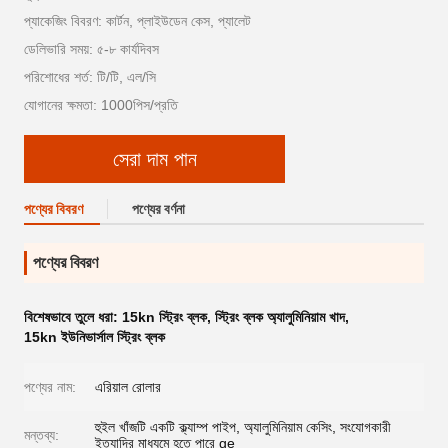
প্যাকেজিং বিবরণ: কার্টন, প্লাইউডেন কেস, প্যালেট
ডেলিভারি সময়: ৫-৮ কার্যদিবস
পরিশোধের শর্ত: টি/টি, এল/সি
যোগানের ক্ষমতা: 1000পিস/প্রতি
সেরা দাম পান
পণ্যের বিবরণ
পণ্যের বর্ণনা
পণ্যের বিবরণ
বিশেষভাবে তুলে ধরা:
15kn স্ট্রিং ব্লক
,
স্ট্রিং ব্লক অ্যালুমিনিয়াম খাদ
,
15kn ইউনিভার্সাল স্ট্রিং ব্লক
পণ্যের নাম:
এরিয়াল রোলার
হুইল খাঁজটি একটি ক্ল্যাম্প পাইপ, অ্যালুমিনিয়াম কেসিং, সংযোগকারী
মন্তব্য:
ইত্যাদির মাধ্যমে হতে পারে ge