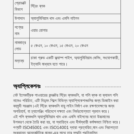
প্রোডাক্ট
স্ট্রিং ব্লক
বিভাগ
উপাদান
অ্যালুমিনিয়াম খাদ এবং এমসি নাইলন
পণ্যের
এয়ার রোলার
নাম
নামমাত্র
৫ কেএন, ১০ কেএন, ১৫ কেএন, ২০ কেএন
লোড
চাকা গ্রুভ একটি ক্ল্যাম্প পাইপ, অ্যালুমিনিয়াম কেসিং, সংযোগকারী,
মন্তব্য
ইত্যাদি মাধ্যমে হতে পারে।
অ্যাপ্লিকেশনঃ
নেট ইলেকট্রিক পাওয়ারের কন্ডাক্টর স্ট্রিং ব্লকগুলি, যা পলি ব্লক বা ক্যাবল পলি
নামেও পরিচিত, এটি বিদ্যুৎ শিল্পে বিভিন্ন অ্যাপ্লিকেশনগুলির জন্য ডিজাইন করা
বহুমুখী সরঞ্জাম।এই স্ট্রিং ব্লকগুলি বায়ু লাইন নির্মাণ এবং রক্ষণাবেক্ষণের জন্য
অপরিহার্য, যা চ্যালেঞ্জিং পরিবেশে দক্ষতা এবং নির্ভরযোগ্যতা প্রদান করে।
এই পলি ব্লকগুলি অ্যালুমিনিয়াম খাদ এবং এমসি নাইলনের মতো উচ্চমানের
উপকরণ থেকে তৈরি করা হয়, যা স্থায়িত্ব এবং দীর্ঘস্থায়ী কর্মক্ষমতা নিশ্চিত করে।
পণ্যটি ISO45001 এবং ISO14001 দ্বারা প্রত্যয়িত,মান এবং নিরাপত্তা
সংক্রান্ত আন্তর্জাতিক মানদণ্ডের সাথে তার সম্মতি প্রতিফলিত.