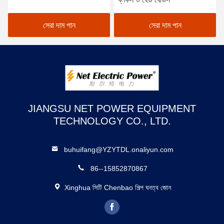
সেরা দাম পান
সেরা দাম পান
JIANGSU NET POWER EQUIPMENT
TECHNOLOGY CO., LTD.
buhuifang@YZYTDL.onaliyun.com
86--15852870867
Xinghua সিটি Chenbao শিল্প ঘনত্ব জোন