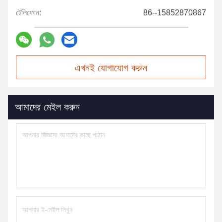
টেলিফোন:
86--15852870867
এখনই যোগাযোগ করুন
আমাদের মেইল করুন