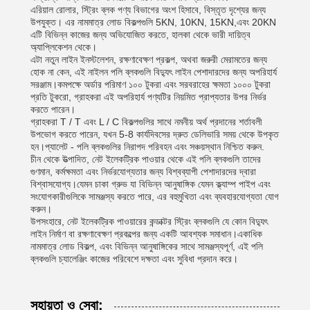
এরিয়াল রোলার, স্ট্রিং ব্লক পণ্য বিভাগের অংশ হিসাবে, বিস্তৃত দৃশ্যের জন্য
উপযুক্ত। এর নামমাত্র লোড বিকল্পগুলি 5KN, 10KN, 15KN,এবং 20KN
এটি বিভিন্ন কাজের জন্য অভিযোজিত করতে, হালকা থেকে ভারী দায়িত্ব
অ্যাপ্লিকেশন থেকে।
এটা নতুন লাইন ইনস্টলেশন, রক্ষণাবেক্ষণ প্রকল্প, অথবা জরুরী মেরামতের জন্য
হোক না কেন, এই নাইলন পলি ব্লকগুলি বিদ্যুৎ লাইন পেশাদারদের জন্য অপরিহার্য
সরঞ্জাম।কমপক্ষে অর্ডার পরিমাণ ১০০ টুকরা এবং সরবরাহের ক্ষমতা ১০০০ টুকরা
প্রতি টুকরো, গ্রাহকরা এই অপরিহার্য পণ্যটির নিয়মিত প্রাপ্যতার উপর নির্ভর
করতে পারেন।
গ্রাহকরা T / T এবং L / C বিকল্পগুলির সাথে নমনীয় অর্থ প্রদানের শর্তাবলী
উপভোগ করতে পারেন, যখন 5-8 কার্যদিবসের দ্রুত ডেলিভারি সময় থেকে উপকৃত
হন।প্যালেট - পলি ব্লকগুলির নিরাপদ পরিবহন এবং সঞ্চয়স্থান নিশ্চিত করুন.
চীন থেকে উত্পাদিত, নেট ইলেকট্রিক পাওয়ার থেকে এই পলি ব্লকগুলি তাদের
গুণমান, কর্মক্ষমতা এবং নির্ভরযোগ্যতার জন্য বিশ্বব্যাপী পেশাদারদের দ্বারা
বিশ্বাসযোগ্য।যেমন চাকা গ্রুভ যা বিভিন্ন আনুষাঙ্গিক যেমন ক্ল্যাম্প পাইপ এবং
সংযোগকারীগুলিকে সামঞ্জস্য করতে পারে, এর বহুমুখিতা এবং ব্যবহারযোগ্যতা যোগ
করুন।
উপসংহারে, নেট ইলেকট্রিক পাওয়ারের কন্ডাক্টর স্ট্রিং ব্লকগুলি যে কোন বিদ্যুৎ
লাইন নির্মাণ বা রক্ষণাবেক্ষণ প্রকল্পের জন্য একটি আবশ্যক সমাধান।একাধিক
নামমাত্র লোড বিকল্প, এবং বিভিন্ন আনুষাঙ্গিকের সাথে সামঞ্জস্যপূর্ণ, এই পলি
ব্লকগুলি চ্যালেঞ্জিং কাজের পরিবেশে দক্ষতা এবং সুবিধা প্রদান করে।
সহায়তা ও সেবা: