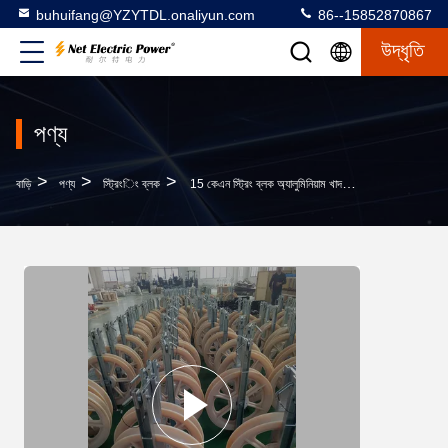
buhuifang@YZYTDL.onaliyun.com
86--15852870867
উদ্ধৃতি
পণ্য
>
>
>
বাড়ি
পণ্য
স্ট্রিংিং ব্লক
15 কেএন স্ট্রিং ব্লক অ্যালুমিনিয়াম খাদ এবং এমসি নাইলন হুইল গ্রুভ