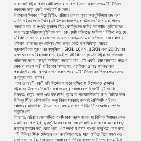
কারণ এটি স্ট্রিং প্রক্রিয়াটি দক্ষতার সাথে পরিচালনা করতে সক্ষমএটি বিভিন্ন
প্রকল্পের জন্য একটি অপরিহার্য উপাদান।
উচ্চমানের উপকরণ দিয়ে নির্মিত, এরিয়াল রোলার মূলত অ্যালুমিনিয়াম খাদ এবং
এমসি নাইলন থেকে তৈরি।এই উপকরণগুলি প্রয়োজনীয় স্থায়িত্ব এবং শক্তি
সরবরাহ করে যা পণ্যটি কন্ডাক্টর স্ট্রিং কার্যক্রমের কঠোর অবস্থার প্রতিরোধের
জন্য প্রয়োজনীয়অ্যালুমিনিয়াম খাদ এবং এমসি নাইলনের সংমিশ্রণ নিশ্চিত করে যে
এরিয়াল রোলার তার ব্যবহারের সময় তার অখণ্ডতা এবং কর্মক্ষমতা বজায় রাখে।
এরিয়াল রোলারের মূল বৈশিষ্ট্যগুলির মধ্যে একটি হ'ল বিভিন্ন লোডের
প্রয়োজনীয়তা পূরণে এর বহুমুখিতা। 5KN, 10KN, 15KN এবং 20KN এর
নামমাত্র লোড বিকল্পগুলির সাথে,এই পণ্যটি বিভিন্ন কন্ডাক্টর স্ট্রিংয়ের কাজগুলি
পরিচালনা করার ক্ষেত্রে নমনীয়তা সরবরাহ করে. এটি একটি ছোট আকারের প্রকল্প
হোক বা আরও ভারী দায়িত্বের অপারেশন, এয়ারিয়াল রোলার কার্যকরভাবে
প্রয়োজনীয় লোড ক্ষমতা সমর্থন করতে পারে, এটি বিভিন্ন অ্যাপ্লিকেশনের জন্য
উপযুক্ত করে তোলে।
এয়ার রোলারটি একটি পলি সিস্টেমের সাথে সজ্জিত যা বিশেষভাবে কন্ডাক্টর
স্ট্রিংয়ের উদ্দেশ্যে ডিজাইন করা হয়েছে। রোলারের পলি দুলটি দুটি ধরণের
বিভক্তঃ জয়েন্ট প্লেট এবং হুক টাইপ,প্রকল্পের প্রয়োজনীয়তার উপর ভিত্তি করে
বিভিন্ন স্ট্রিং কৌশলগুলির জন্য বিকল্প সরবরাহ করাএই বৈশিষ্ট্যটি এরিয়াল
রোলারের কার্যকারিতা উন্নত করে, দক্ষ এবং বিরামবিহীন স্ট্রিং অপারেশনগুলির
অনুমতি দেয়।
উপরন্তু, এরিয়াল রোলারটিতে একটি চাকা গ্রুভ রয়েছে যা বিভিন্ন উপাদান যেমন
একটি ক্ল্যাম্প পাইপ, অ্যালুমিনিয়াম কেসিং, সংযোগকারী এবং আরও অনেক কিছুর
মাধ্যমে ব্যবহার করা যেতে পারে।এই নকশা উপাদান পণ্যের বহুমুখিতা যোগ করে,
এটি বিভিন্ন স্ট্রিং সেটআপ এবং কনফিগারেশনের সাথে মানিয়ে নিতে সক্ষম করে।
চাকা গ্রুভ কার্যকারিতা এয়ার রোলারের সামগ্রিক কর্মক্ষমতা উন্নত করে,এটিকে