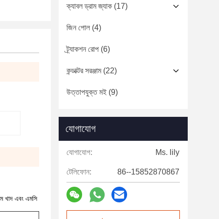
ক্যাবল ড্রাম জ্যাক
(17)
জিন পোল
(4)
ট্র্যাকশন রোপ
(6)
কন্ডাক্টর সরঞ্জাম
(22)
উত্তাপযুক্ত মই
(9)
যোগাযোগ
যোগাযোগ:
Ms. lily
টেলিফোন:
86--15852870867
়াম খাদ এবং এমসি