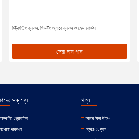
স্ট্রিংিং ব্লকস, পিভটিং অ্যারে ব্লকস ও হেড বোর্ডস
সেরা দাম পান
াদের সম্বন্ধে
পণ্য
োম্পানির প্রোফাইল
তারের টানা উইঞ্চ
ারখানা পরিদর্শন
স্ট্রিংিং ব্লক