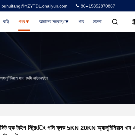
buhuifang@YZYTDL.onaliyun.com
86--15852870867
বাড়ি
পণ্য
আমাদের সম্বন্ধে
খবর
মামলা
যালুমিনিয়াম খাদ এমসি নাইলনহুইল
সিট হুক টাইপ স্ট্রিংিং পলি ব্লক 5KN 20KN অ্যালুমিনিয়াম খাদ 