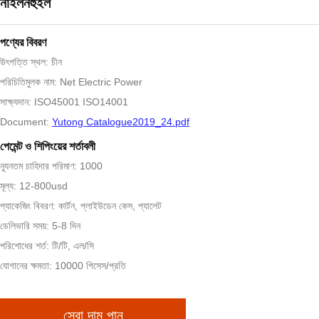
নাইলনহুইল
পণ্যের বিবরণ
উৎপত্তি স্থল: চীন
পরিচিতিমুলক নাম: Net Electric Power
সাক্ষ্যদান: ISO45001 ISO14001
Document:
Yutong Catalogue2019_24.pdf
পেমেন্ট ও শিপিংয়ের শর্তাবলী
ন্যূনতম চাহিদার পরিমাণ: 1000
মূল্য: 12-800usd
প্যাকেজিং বিবরণ: কার্টন, প্লাইউডেন কেস, প্যালেট
ডেলিভারি সময়: 5-8 দিন
পরিশোধের শর্ত: টি/টি, এল/সি
যোগানের ক্ষমতা: 10000 পিসেস/প্রতি
সেরা দাম পান