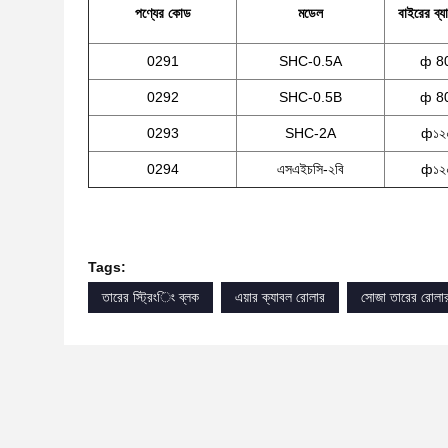
পণ্যের কোড
মডেল
বাইরের ব্যা
0291
SHC-0.5A
ф 80
0292
SHC-0.5B
ф 80
0293
SHC-2A
ф১২০
0294
এসএইচসি-২বি
ф১২০
Tags:
তারের স্ট্রিংিং ব্লক
এয়ার ক্যাবল রোলার
সোজা তারের রোলা