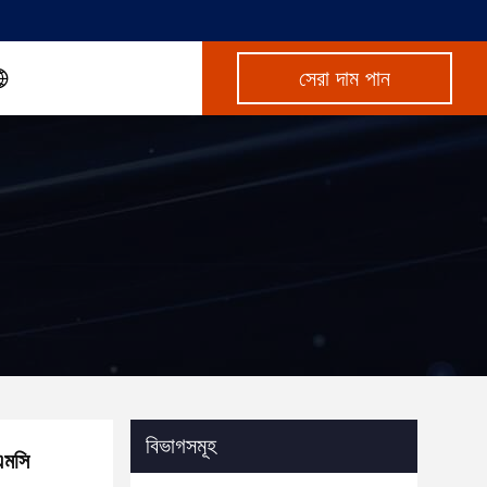
সেরা দাম পান
বিভাগসমূহ
এমসি