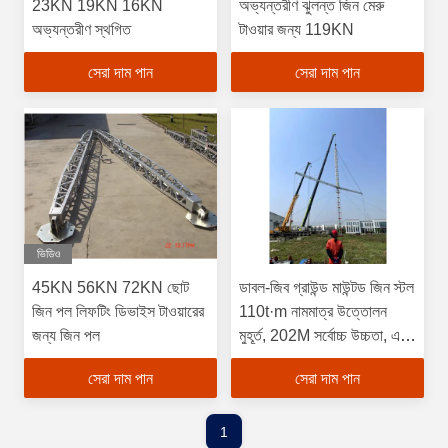
23KN 19KN 16KN
অভ্যন্তরীণ ঝুলন্ত জিন মেরু
অভ্যন্তরীণ স্থগিত
টাওয়ার জন্য 119KN
সেরা দাম পান
সেরা দাম পান
ভিডিও
45KN 56KN 72KN ছোট
ডাবল-জিব গ্রাউন্ড মাউন্টড জিন স্টল
জিন পল লিফটিং ডিভাইস টাওয়ারের
110t·m নামমাত্র উত্তোলন
জন্য জিন পল
মুহূর্ত, 202M সর্বোচ্চ উচ্চতা, এবং
অ্যালুমিনিয়াম খাদ নির্মাণ
সেরা দাম পান
সেরা দাম পান
1