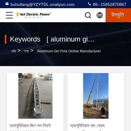
buhuifang@YZYTDL.onaliyun.com
86--15852870867
উদ্ধৃতি
Keywords [ aluminum gin pole ] Match 4 পণ্য
>
>
বাড়ি
পণ্য
Aluminum Gin Pole Online Manufacturer
অ্যালুমিনিয়াম জিন পল লিফট
অ্যালুমিনিয়াম খাদ ফ্রেম