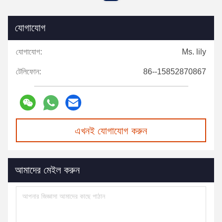
যোগাযোগ
যোগাযোগ:
Ms. lily
টেলিফোন:
86--15852870867
এখনই যোগাযোগ করুন
আমাদের মেইল করুন